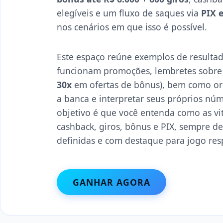
elegíveis e um fluxo de saques via
PIX 
nos cenários em que isso é possível.
Este espaço reúne exemplos de resultad
funcionam promoções, lembretes sobre r
30x
em ofertas de bônus), bem como ori
a banca e interpretar seus próprios nú
objetivo é que você entenda como as vi
cashback, giros, bônus e PIX, sempre d
definidas e com destaque para jogo res
GANHAR AGORA