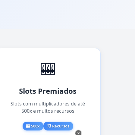
🎰
Slots Premiados
Slots com multiplicadores de até
500x e muitos recursos
🎰 500x
💥 Recursos