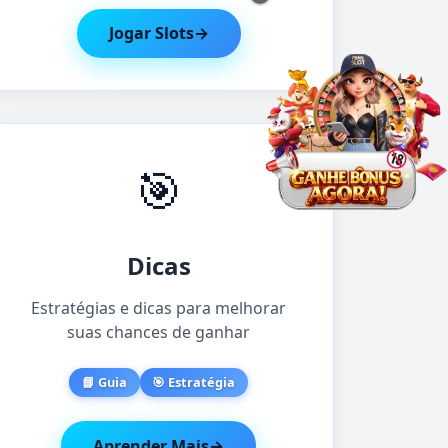
×
Jogar Slots
→
🎯
Dicas
Estratégias e dicas para melhorar
suas chances de ganhar
📘 Guia
🎯 Estratégia
Aprender Mais
→