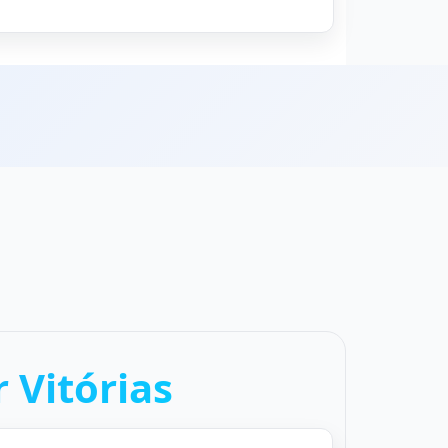
 Vitórias