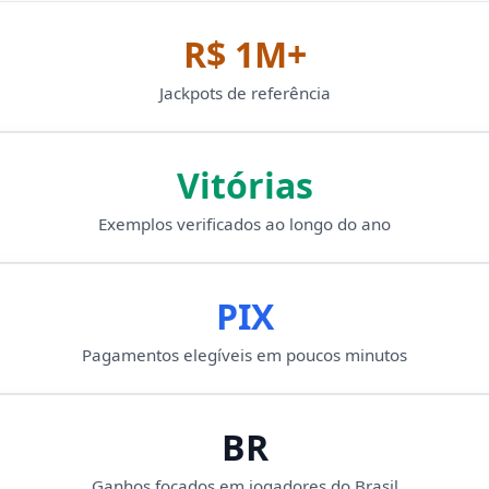
R$ 1M+
Jackpots de referência
Vitórias
Exemplos verificados ao longo do ano
PIX
Pagamentos elegíveis em poucos minutos
BR
Ganhos focados em jogadores do Brasil