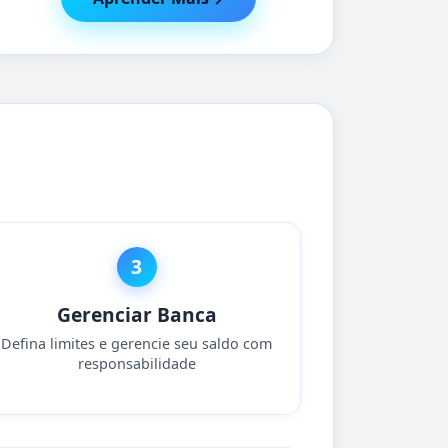
3
Gerenciar Banca
Defina limites e gerencie seu saldo com
responsabilidade