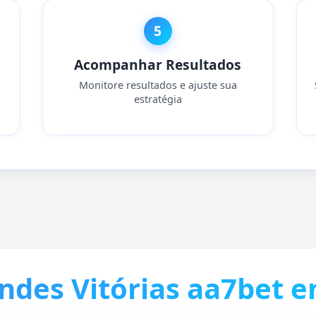
5
Acompanhar Resultados
Monitore resultados e ajuste sua
estratégia
ndes Vitórias aa7bet 