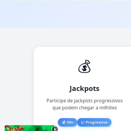
💰
Jackpots
Participe de jackpots progressivos
que podem chegar a milhões
💰 1M+
📈 Progressivo