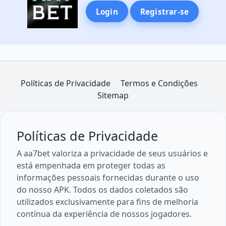
Login
Registrar-se
Políticas de Privacidade
Termos e Condições
Sitemap
Políticas de Privacidade
A aa7bet valoriza a privacidade de seus usuários e
está empenhada em proteger todas as
informações pessoais fornecidas durante o uso
do nosso APK. Todos os dados coletados são
utilizados exclusivamente para fins de melhoria
contínua da experiência de nossos jogadores.