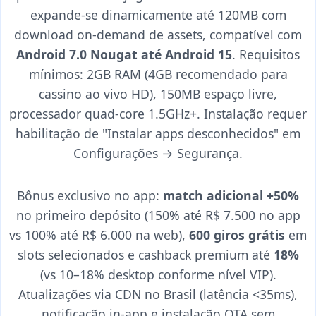
expande-se dinamicamente até 120MB com
download on-demand de assets, compatível com
Android 7.0 Nougat até Android 15
. Requisitos
mínimos: 2GB RAM (4GB recomendado para
cassino ao vivo HD), 150MB espaço livre,
processador quad-core 1.5GHz+. Instalação requer
habilitação de "Instalar apps desconhecidos" em
Configurações → Segurança.
Bônus exclusivo no app:
match adicional +50%
no primeiro depósito (150% até R$ 7.500 no app
vs 100% até R$ 6.000 na web),
600 giros grátis
em
slots selecionados e cashback premium até
18%
(vs 10–18% desktop conforme nível VIP).
Atualizações via CDN no Brasil (latência <35ms),
notificação in-app e instalação OTA sem