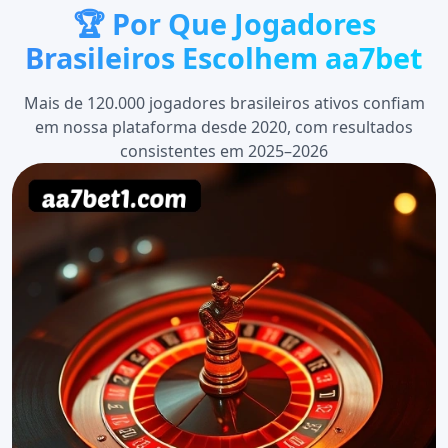
🏆 Por Que Jogadores
Brasileiros Escolhem aa7bet
Mais de 120.000 jogadores brasileiros ativos confiam
em nossa plataforma desde 2020, com resultados
consistentes em 2025–2026