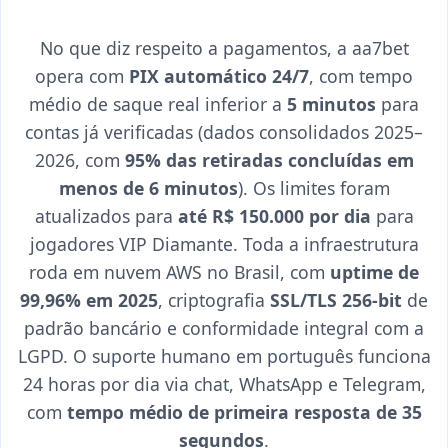
No que diz respeito a pagamentos, a aa7bet
opera com
PIX automático 24/7
, com tempo
médio de saque real inferior a
5 minutos
para
contas já verificadas (dados consolidados 2025–
2026, com
95% das retiradas concluídas em
menos de 6 minutos
). Os limites foram
atualizados para
até R$ 150.000 por dia
para
jogadores VIP Diamante. Toda a infraestrutura
roda em nuvem AWS no Brasil, com
uptime de
99,96% em 2025
, criptografia
SSL/TLS 256‑bit
de
padrão bancário e conformidade integral com a
LGPD. O suporte humano em português funciona
24 horas por dia via chat, WhatsApp e Telegram,
com
tempo médio de primeira resposta de 35
segundos
.