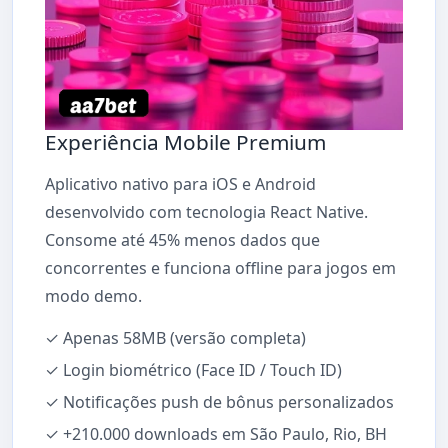
Experiência Mobile Premium
Aplicativo nativo para iOS e Android
desenvolvido com tecnologia React Native.
Consome até 45% menos dados que
concorrentes e funciona offline para jogos em
modo demo.
✓ Apenas 58MB (versão completa)
✓ Login biométrico (Face ID / Touch ID)
✓ Notificações push de bônus personalizados
✓ +210.000 downloads em São Paulo, Rio, BH