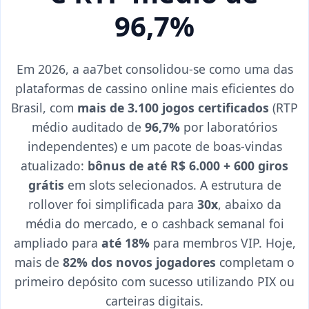
96,7%
Em 2026, a aa7bet consolidou‑se como uma das
plataformas de cassino online mais eficientes do
Brasil, com
mais de 3.100 jogos certificados
(RTP
médio auditado de
96,7%
por laboratórios
independentes) e um pacote de boas‑vindas
atualizado:
bônus de até R$ 6.000 + 600 giros
grátis
em slots selecionados. A estrutura de
rollover foi simplificada para
30x
, abaixo da
média do mercado, e o cashback semanal foi
ampliado para
até 18%
para membros VIP. Hoje,
mais de
82% dos novos jogadores
completam o
primeiro depósito com sucesso utilizando PIX ou
carteiras digitais.