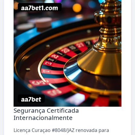
Segurança Certificada
Internacionalmente
Licença Curaçao #8048/JAZ renovada para