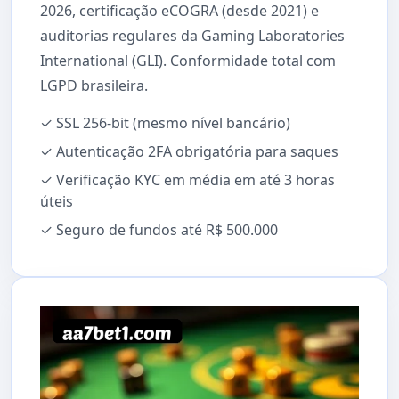
2026, certificação eCOGRA (desde 2021) e
auditorias regulares da Gaming Laboratories
International (GLI). Conformidade total com
LGPD brasileira.
✓ SSL 256-bit (mesmo nível bancário)
✓ Autenticação 2FA obrigatória para saques
✓ Verificação KYC em média em até 3 horas
úteis
✓ Seguro de fundos até R$ 500.000