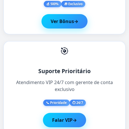
💰 500%
🎁 Exclusivo
Ver Bônus
→
🎯
Suporte Prioritário
Atendimento VIP 24/7 com gerente de conta
exclusivo
📞 Prioridade
⏱️ 24/7
Falar VIP
→