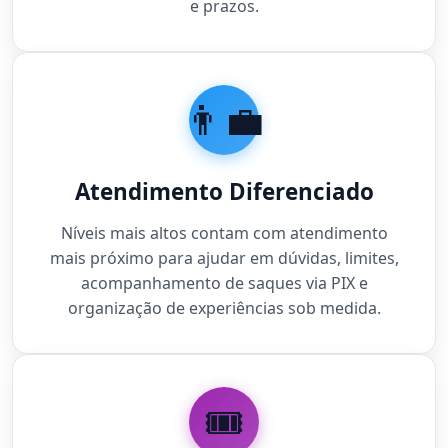
e prazos.
👨‍💼
Atendimento Diferenciado
Níveis mais altos contam com atendimento
mais próximo para ajudar em dúvidas, limites,
acompanhamento de saques via PIX e
organização de experiências sob medida.
🎟️