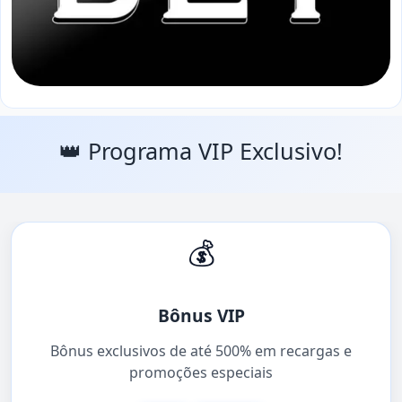
👑 Programa VIP Exclusivo!
💰
Bônus VIP
Bônus exclusivos de até 500% em recargas e
promoções especiais