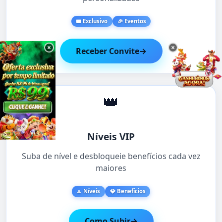
🎟️ Exclusivo
🎉 Eventos
×
×
Receber Convite
→
👑
Níveis VIP
Suba de nível e desbloqueie benefícios cada vez
maiores
🔼 Níveis
💎 Benefícios
Como Subir
→