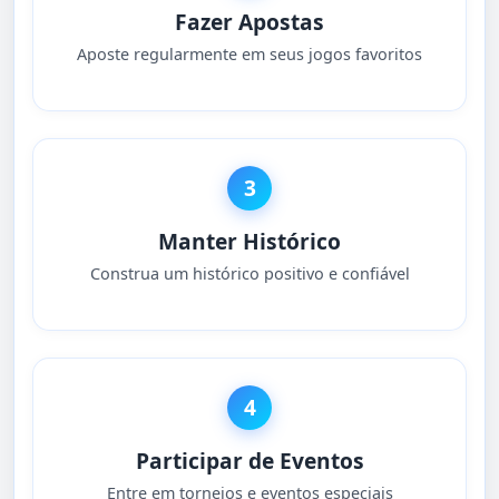
Fazer Apostas
Aposte regularmente em seus jogos favoritos
3
Manter Histórico
Construa um histórico positivo e confiável
4
Participar de Eventos
Entre em torneios e eventos especiais