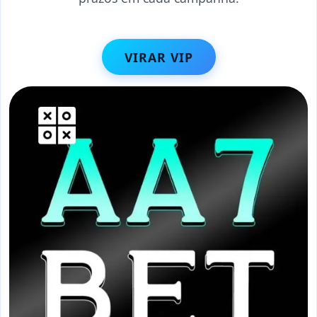
VIRAR VIP