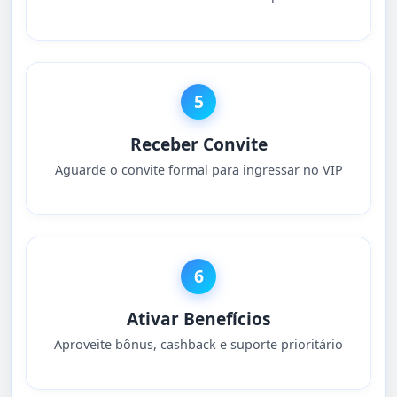
5
Receber Convite
Aguarde o convite formal para ingressar no VIP
6
Ativar Benefícios
Aproveite bônus, cashback e suporte prioritário